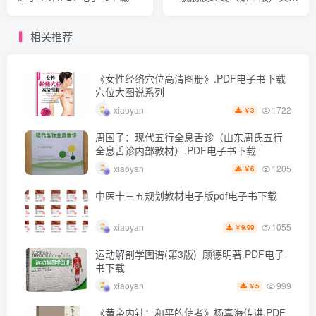
主译.PDF电子书下载
相关推荐
《女性经络穴位高清图册》.PDF电子书下载
穴位大图说系列
1722
xiaoyan
3
￥
周国子：现代五行全息舌诊（山东周氏五行
全息舌诊内部教材）.PDF电子书下载
1205
xiaoyan
6
￥
中医十三五规划教材电子版pdf电子书下载
1055
xiaoyan
9.99
￥
运动解剖学图谱(第3版)_顾德明著.PDF电子
书下载
999
xiaoyan
5
￥
《黄帝内针：和平的使者》杨真海传讲.PDF