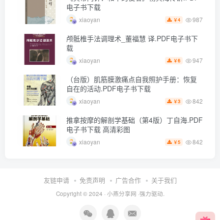
电子书下载
987
xiaoyan
4
￥
颅骶椎手法调理术_董福慧 译.PDF电子书下
载
947
xiaoyan
6
￥
（台版）肌筋膜激痛点自我照护手册：恢复
自在的活动.PDF电子书下载
842
xiaoyan
3
￥
推拿按摩的解剖学基础（第4版）丁自海.PDF
电子书下载 高清彩图
842
xiaoyan
5
￥
友链申请
免责声明
广告合作
关于我们
Copyright © 2024 ·
小燕分享网
·强力驱动.