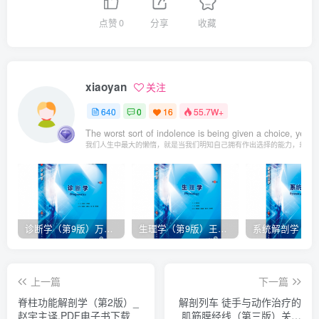
点赞
0
分享
收藏
xiaoyan
关注
640
0
16
55.7W+
The worst sort of indolence is being given a choice, yet ta
我们人生中最大的懒惰，就是当我们明知自己拥有作出选择的能力，却不
诊断学（第9版）万学红主编_人卫版教材.PDF电子书下载
生理学（第9版）王庭槐主编_人卫版教材.PDF电子书下载
上一篇
下一篇
脊柱功能解剖学（第2版）_
解剖列车 徒手与动作治疗的
赵宇主译.PDF电子书下载
肌筋膜经线（第三版）关玲