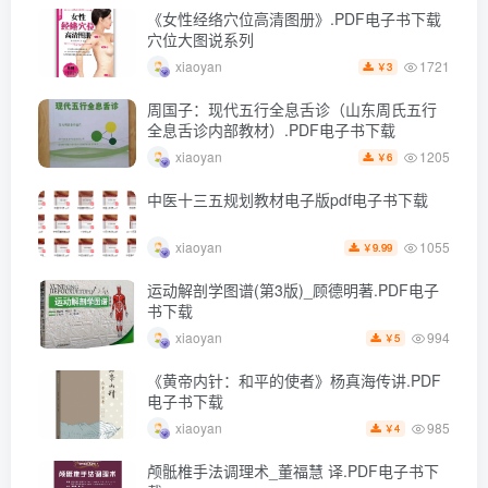
《女性经络穴位高清图册》.PDF电子书下载
穴位大图说系列
1721
xiaoyan
3
￥
周国子：现代五行全息舌诊（山东周氏五行
全息舌诊内部教材）.PDF电子书下载
1205
xiaoyan
6
￥
中医十三五规划教材电子版pdf电子书下载
1055
xiaoyan
9.99
￥
运动解剖学图谱(第3版)_顾德明著.PDF电子
书下载
994
xiaoyan
5
￥
《黄帝内针：和平的使者》杨真海传讲.PDF
电子书下载
985
xiaoyan
4
￥
颅骶椎手法调理术_董福慧 译.PDF电子书下