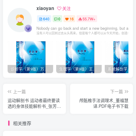
xiaoyan
关注
640
0
16
55.7W+
Nobody can go back and start a new beginning, but anyo
没有人可以回到过去从头再来，但是每个人都可以从今天开始，创造一个
诊断学（第9版）万学红主编_人卫版教材.PDF电子书下载
生理学（第9版）王庭槐主编_人卫版教材.PDF电子书下载
上一篇
下一篇
运动解剖书 运动者最终要读
颅骶椎手法调理术_董福慧
透的身体技能解析书_张芳
译.PDF电子书下载
译.PDF电子书下载
相关推荐