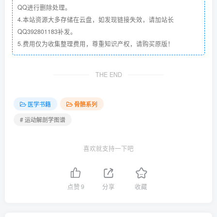
QQ进行删除处理。
4.本站资源大多存储在云盘，如发现链接失效，请加站长
QQ392801183补发。
5.费用仅为收集整理费用，尊重知识产权，请购买原版！
THE END
医学书籍
骨骼系列
# 运动解剖学图谱
喜欢就支持一下吧
点赞
9
分享
收藏