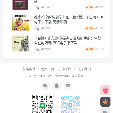
载
946
xiaoyan
6
￥
推拿按摩的解剖学基础（第4版）丁自海.PDF
电子书下载 高清彩图
842
xiaoyan
5
￥
（台版）肌筋膜激痛点自我照护手册：恢复
自在的活动.PDF电子书下载
839
xiaoyan
3
￥
友链申请
免责声明
广告合作
关于我们
Copyright © 2024 ·
小燕分享网
·强力驱动.