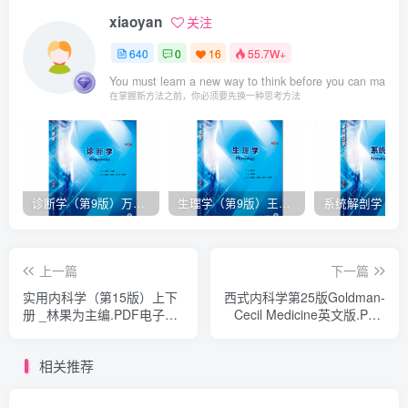
xiaoyan
关注
640
0
16
55.7W+
You must learn a new way to think before you can master
在掌握新方法之前，你必须要先换一种思考方法
诊断学（第9版）万学红主编_人卫版教材.PDF电子书下载
生理学（第9版）王庭槐主编_人卫版教材.PDF电子书下载
上一篇
下一篇
实用内科学（第15版）上下
西式内科学第25版Goldman-
册 _林果为主编.PDF电子书
Cecil Medicine英文版.PDF
下载
电子书下载
相关推荐