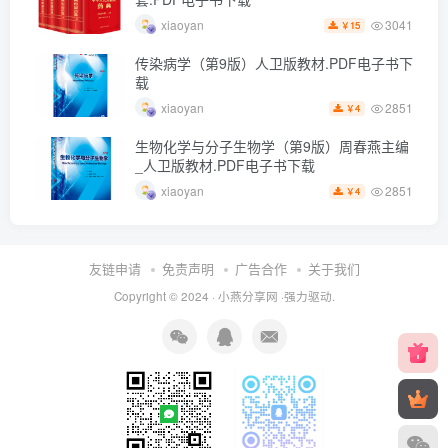
3041
xiaoyan
15
￥
传染病学（第9版）人卫版教材.PDF电子书下
载
2851
xiaoyan
4
￥
生物化学与分子生物学（第9版）周春燕主编
_人卫版教材.PDF电子书下载
2851
xiaoyan
4
￥
友链申请
免责声明
广告合作
关于我们
Copyright © 2024 ·
小燕分享网
·强力驱动.