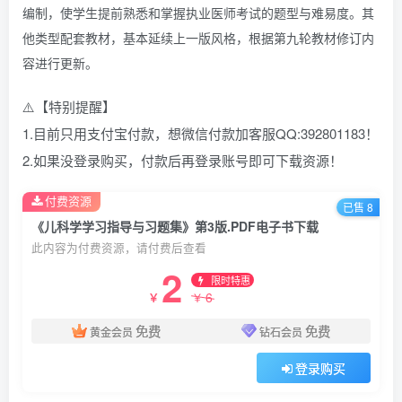
编制，使学生提前熟悉和掌握执业医师考试的题型与难易度。其
他类型配套教材，基本延续上一版风格，根据第九轮教材修订内
容进行更新。
⚠️【特别提醒】
1.目前只用支付宝付款，想微信付款加客服QQ:392801183！
2.如果没登录购买，付款后再登录账号即可下载资源！
付费资源
已售 8
《儿科学学习指导与习题集》第3版.PDF电子书下载
此内容为付费资源，请付费后查看
2
限时特惠
6
￥
￥
免费
免费
黄金会员
钻石会员
登录购买