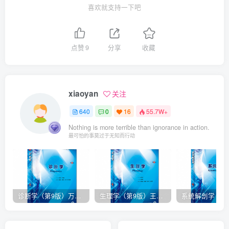
喜欢就支持一下吧
点赞
9
分享
收藏
xiaoyan
关注
640
0
16
55.7W+
Nothing is more terrible than ignorance in action.
最可怕的事莫过于无知而行动
诊断学（第9版）万学红主编_人卫版教材.PDF电子书下载
生理学（第9版）王庭槐主编_人卫版教材.PDF电子书下载