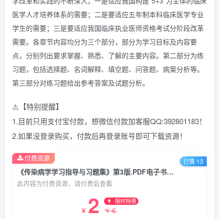
学改革和实践的不断深入，一是适应我国构建”5+3”为主体的临床
医学人才培养体系的需要；二是要适应五年制本科临床医学专业
学生的需要；三是要适应我国临床执业医师资格考试分阶段改革
需要。各章节内容均分为三个部分，部分为学习目标及内容要
点，分别列出要求掌握、熟悉、了解的主要内容。第二部分为练
习题，包括选择题、名词解释、填空题、问答题、病案分析等。
第三部分对练习题给出参考答案及试题分析。
⚠️【特别提醒】
1.目前只用支付宝付款，想微信付款加客服QQ:392801183！
2.如果没登录购买，付款后再登录账号即可下载资源！
付费资源
已售 13
《传染病学学习指导与习题集》第3版.PDF电子书下载
此内容为付费资源，请付费后查看
2
限时特惠
6
￥
￥