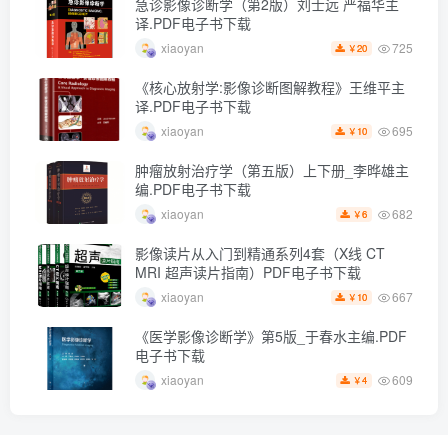
急诊影像诊断学（第2版）刘士远 严福华主
译.PDF电子书下载
725
xiaoyan
20
￥
《核心放射学:影像诊断图解教程》王维平主
译.PDF电子书下载
695
xiaoyan
10
￥
肿瘤放射治疗学（第五版）上下册_李晔雄主
编.PDF电子书下载
682
xiaoyan
6
￥
影像读片从入门到精通系列4套（X线 CT
MRI 超声读片指南）PDF电子书下载
667
xiaoyan
10
￥
《医学影像诊断学》第5版_于春水主编.PDF
电子书下载
609
xiaoyan
4
￥