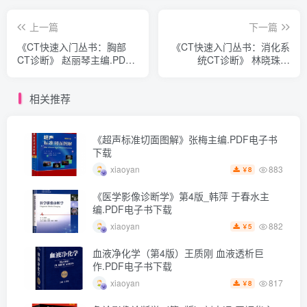
上一篇
下一篇
《CT快速入门丛书：胸部
《CT快速入门丛书：消化系
CT诊断》 赵丽琴主编.PDF
统CT诊断》 林晓珠主
电子书下载
编.PDF电子书下载
相关推荐
《超声标准切面图解》张梅主编.PDF电子书
下载
883
xiaoyan
8
￥
《医学影像诊断学》第4版_韩萍 于春水主
编.PDF电子书下载
882
xiaoyan
5
￥
血液净化学（第4版）王质刚 血液透析巨
作.PDF电子书下载
817
xiaoyan
8
￥