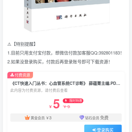
⚠️【特别提醒】
1.目前只用支付宝付款，想微信付款加客服QQ:392801183！
2.如果没登录购买，付款后再登录账号即可下载资源！
付费资源
《CT快速入门丛书：心血管系统CT诊断》 薛蕴菁主编.PDF电子书下载
此内容为付费资源，请付费后查看
5
限时特惠
9
￥
￥
3
免费
黄金会员
￥
钻石会员
登录购买