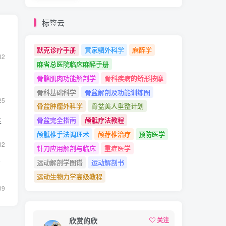
标签云
默克诊疗手册
黄家驷外科学
麻醉学
82
麻省总医院临床麻醉手册
骨骼肌肉功能解剖学
骨科疾病的矫形按摩
骨科基础科学
骨盆解剖及功能训练图
25
骨盆肿瘤外科学
骨盆美人重整计划
主
骨盆完全指南
颅骶疗法教程
颅骶椎手法调理术
颅荐椎治疗
预防医学
82
针刀应用解剖与临床
重症医学
运动解剖学图谱
运动解剖书
F
运动生物力学高级教程
09
欣赏的欣
关注