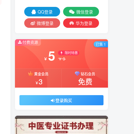
QQ登录
微信登录
微博登录
华为登录
付费资源
已售 1
5
限时特惠
9
￥
￥
黄金会员
钻石会员
3
免费
￥
登录购买