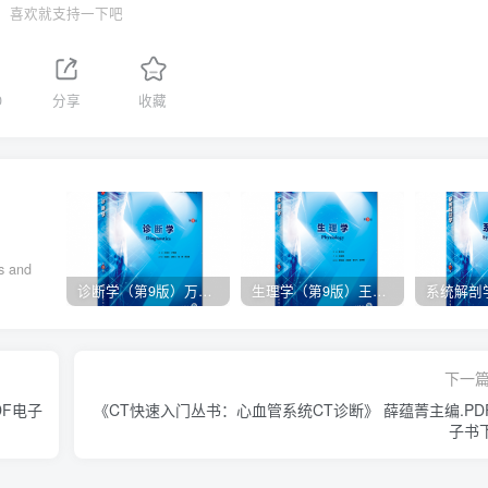
喜欢就支持一下吧
0
分享
收藏
s and
诊断学（第9版）万学红主编_人卫版教材.PDF电子书下载
生理学（第9版）王庭槐主编_人卫版教材.PDF电子书下载
下一
DF电子
《CT快速入门丛书：心血管系统CT诊断》 薛蕴菁主编.PD
子书