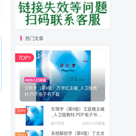
热门文章
TOP1
4655人已阅读
诊断学（第9版）万学红主编_人卫版教
材.PDF电子书下载
生理学（第9版）王庭槐主编
TOP2
_人卫版教材.PDF电子书下
载
5年前
4353人已阅读
系统解剖学（第9版）丁文龙
TOP3