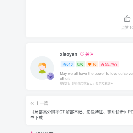
点赞
1
xiaoyan
关注
640
0
16
55.7W+
May we all have the power to love ourselve
others.
愿我们，都有能力爱自己，有余力爱别人
上一篇
《肺部高分辨率CT:解部基础、影像特征、鉴别诊断》P
书下载