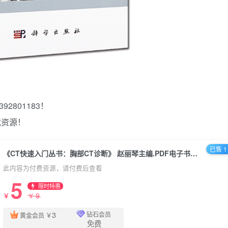
2801183！
载资源！
已售 1
《CT快速入门丛书：胸部CT诊断》 赵丽琴主编.PDF电子书下载
此内容为付费资源，请付费后查看
5
限时特惠
9
￥
￥
3
钻石会员
黄金会员
￥
免费