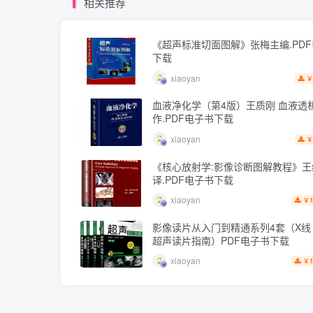
相关推荐
《超声标准切面图解》张梅主编.PD
下载
xiaoyan
￥
血液净化学（第4版）王质刚 血液透
作.PDF电子书下载
xiaoyan
￥
《核心放射学:影像诊断图解教程》王
译.PDF电子书下载
xiaoyan
1
￥
影像读片从入门到精通系列4套（X线 C
超声读片指南）PDF电子书下载
xiaoyan
1
￥