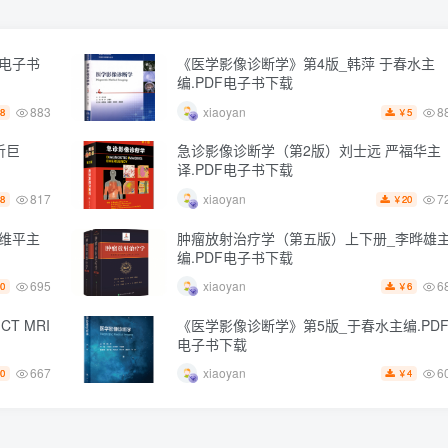
F电子书
《医学影像诊断学》第4版_韩萍 于春水主
编.PDF电子书下载
883
8
xiaoyan
8
5
￥
析巨
急诊影像诊断学（第2版）刘士远 严福华主
译.PDF电子书下载
817
7
xiaoyan
8
20
￥
维平主
肿瘤放射治疗学（第五版）上下册_李晔雄
编.PDF电子书下载
695
6
xiaoyan
0
6
￥
T MRI
《医学影像诊断学》第5版_于春水主编.PD
电子书下载
667
6
xiaoyan
0
4
￥