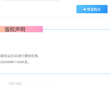
登录购买
版权声明
请联系站长QQ进行删除处理。
392801183补发。
！
THE END