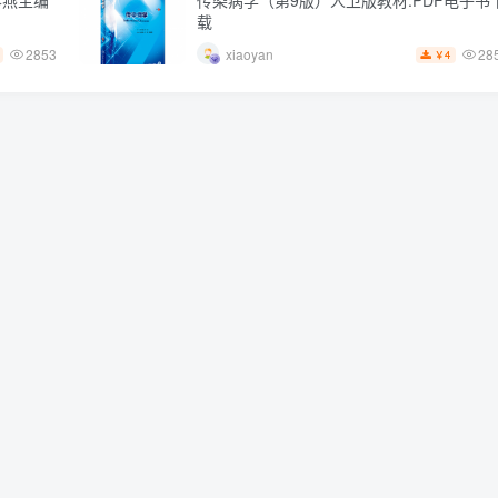
载
2853
28
xiaoyan
4
￥