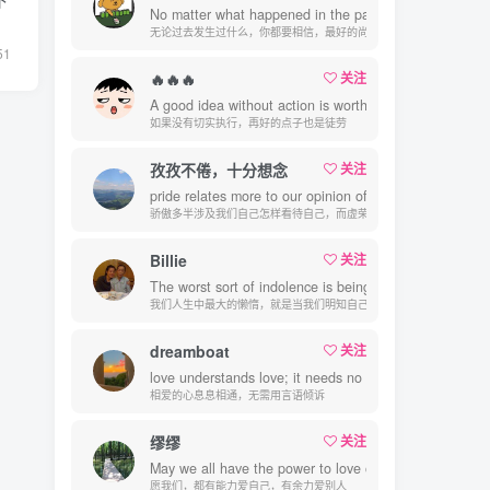
No matter what happened in the past, you have to belie
无论过去发生过什么，你都要相信，最好的尚未到来
51
🔥🔥🔥
关注
A good idea without action is worth nothing.
如果没有切实执行，再好的点子也是徒劳
孜孜不倦，十分想念
关注
pride relates more to our opinion of ourselves, vanity 
骄傲多半涉及我们自己怎样看待自己，而虚荣则涉及我们想别人怎样看
Billie
关注
The worst sort of indolence is being given a choice, yet
我们人生中最大的懒惰，就是当我们明知自己拥有作出选择的能力，却
dreamboat
关注
love understands love; it needs no talk.
相爱的心息息相通，无需用言语倾诉
缪缪
关注
May we all have the power to love ourselves and other
愿我们，都有能力爱自己，有余力爱别人