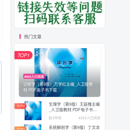
热门文章
TOP1
4654人已阅读
诊断学（第9版）万学红主编_人卫版教
材.PDF电子书下载
生理学（第9版）王庭槐主编
TOP2
_人卫版教材.PDF电子书下
载
5年前
4353人已阅读
系统解剖学（第9版）丁文龙
TOP3