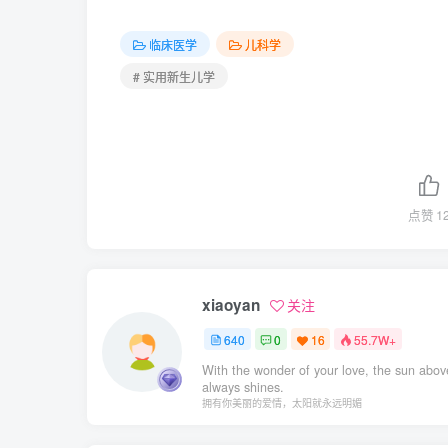
临床医学
儿科学
# 实用新生儿学
点赞
1
xiaoyan
关注
640
0
16
55.7W+
With the wonder of your love, the sun abov
always shines.
拥有你美丽的爱情，太阳就永远明媚