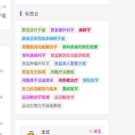
篇
标签云
下载
默克诊疗手册
黄家驷外科学
麻醉学
麻省总医院临床麻醉手册
骨骼肌肉功能解剖学
骨科疾病的矫形按摩
骨科基础科学
骨盆解剖及功能训练图
骨盆肿瘤外科学
骨盆美人重整计划
53
骨盆完全指南
颅骶疗法教程
颅骶椎手法调理术
颅荐椎治疗
预防医学
针刀应用解剖与临床
重症医学
运动解剖学图谱
运动解剖书
36
运动生物力学高级教程
42
太兰
关注
下