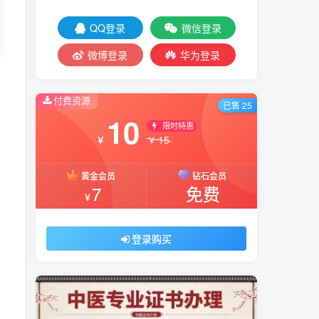
QQ登录
微信登录
微博登录
华为登录
付费资源
已售 25
10
限时特惠
15
￥
￥
黄金会员
钻石会员
7
免费
￥
登录购买