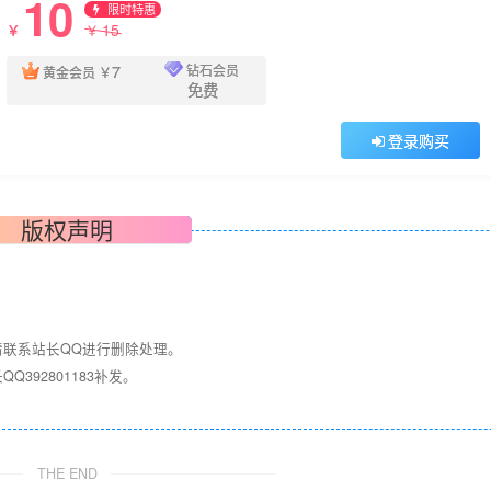
10
限时特惠
15
￥
￥
7
钻石会员
黄金会员
￥
免费
登录购买
版权声明
请联系站长QQ进行删除处理。
392801183补发。
！
THE END