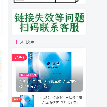
热门文章
TOP1
4654人已阅读
诊断学（第9版）万学红主编_人卫版教
材.PDF电子书下载
生理学（第9版）王庭槐主编
TOP2
_人卫版教材.PDF电子书下
载