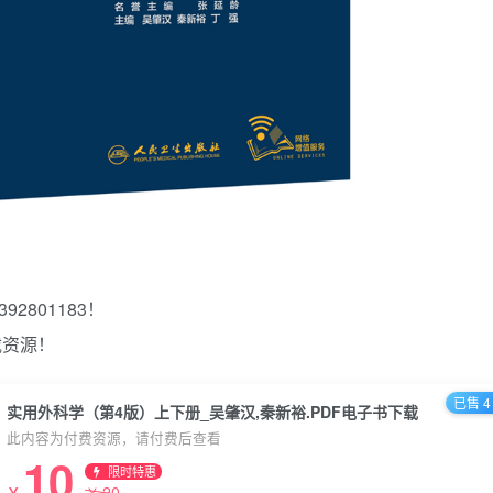
2801183！
载资源！
已售 4
实用外科学（第4版）上下册_吴肇汉,秦新裕.PDF电子书下载
此内容为付费资源，请付费后查看
10
限时特惠
20
￥
￥