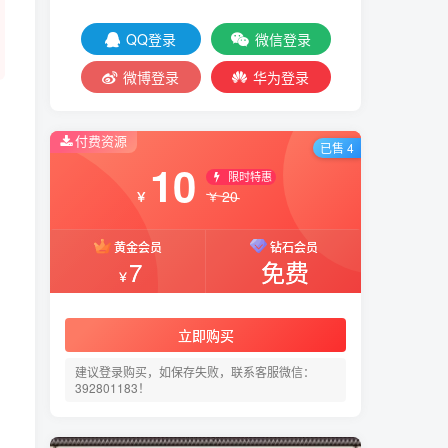
QQ登录
微信登录
微博登录
华为登录
付费资源
已售 4
10
限时特惠
20
￥
￥
黄金会员
钻石会员
7
免费
￥
立即购买
建议登录购买，如保存失败，联系客服微信：
392801183！