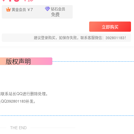
7
钻石会员
黄金会员
￥
免费
立即购买
建议登录购买，如保存失败，联系客服微信：392801183！
版权声明
请联系站长QQ进行删除处理。
392801183补发。
！
THE END