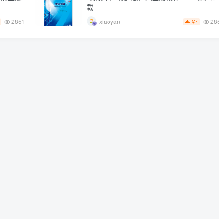
载
2851
28
xiaoyan
4
￥