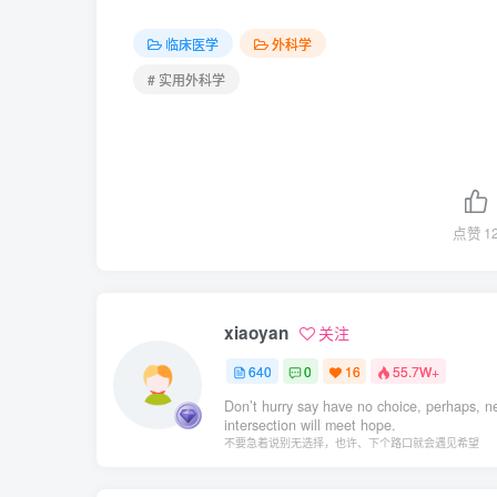
临床医学
外科学
# 实用外科学
点赞
1
xiaoyan
关注
640
0
16
55.7W+
Don’t hurry say have no choice, perhaps, n
intersection will meet hope.
不要急着说别无选择，也许、下个路口就会遇见希望