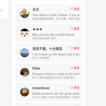
太兰
关注
51
Your dream is like a flower. if you water it patiently, the
即使是最简单的梦想，用心浇灌，也能开出绚烂的花
🔥🔥🔥
关注
May you live like a child forever.
愿你永远活的像个孩子
孜孜不倦，十分想念
关注
I try to give up the dream just a dream.
努力了才叫梦想
Billie
关注
Everyone there is a part of the living for others their o
每个人都存在着那部分为别人而活的自己
dreamboat
关注
Death comes to all, but great achievements raise a mo
死亡无人能免，但非凡的成就会树起一座纪念碑，它将一直立到太阳冷