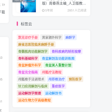
版）周春燕主编_人卫版教
篇
材.PDF电子书下载
5年前
2851人已阅读
下载
标签云
默克诊疗手册
黄家驷外科学
麻醉学
麻省总医院临床麻醉手册
骨骼肌肉功能解剖学
骨科疾病的矫形按摩
53
骨科基础科学
骨盆解剖及功能训练图
骨盆肿瘤外科学
骨盆美人重整计划
骨盆完全指南
颅骶疗法教程
颅骶椎手法调理术
颅荐椎治疗
预防医学
35
针刀应用解剖与临床
重症医学
运动解剖学图谱
运动解剖书
运动生物力学高级教程
41
下