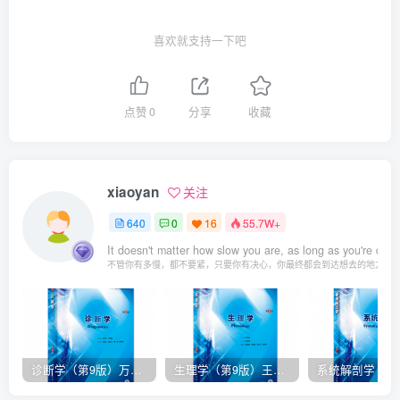
喜欢就支持一下吧
点赞
0
分享
收藏
xiaoyan
关注
640
0
16
55.7W+
It doesn't matter how slow you are, as long as you're deter
不管你有多慢，都不要紧，只要你有决心，你最终都会到达想去的地方
诊断学（第9版）万学红主编_人卫版教材.PDF电子书下载
生理学（第9版）王庭槐主编_人卫版教材.PDF电子书下载