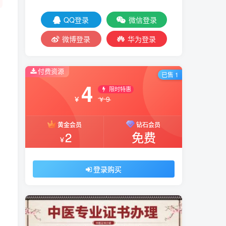
QQ登录
微信登录
微博登录
华为登录
付费资源
已售 1
4
限时特惠
9
￥
￥
黄金会员
钻石会员
2
免费
￥
登录购买