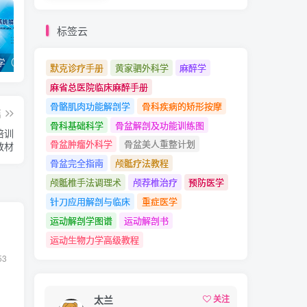
标签云
系统解剖学（第9版）丁文龙主编_人卫版教材.PDF电子书下载
内科学（第9版）葛均波主编_人卫版教材.PDF电子书下载
外科学（第9版）陈孝平主编_人卫版教材.PDF电子书下载
默克诊疗手册
黄家驷外科学
麻醉学
麻省总医院临床麻醉手册
骨骼肌肉功能解剖学
骨科疾病的矫形按摩
篇
骨科基础科学
骨盆解剖及功能训练图
培训
骨盆肿瘤外科学
骨盆美人重整计划
教材
骨盆完全指南
颅骶疗法教程
颅骶椎手法调理术
颅荐椎治疗
预防医学
针刀应用解剖与临床
重症医学
运动解剖学图谱
运动解剖书
运动生物力学高级教程
53
太兰
关注