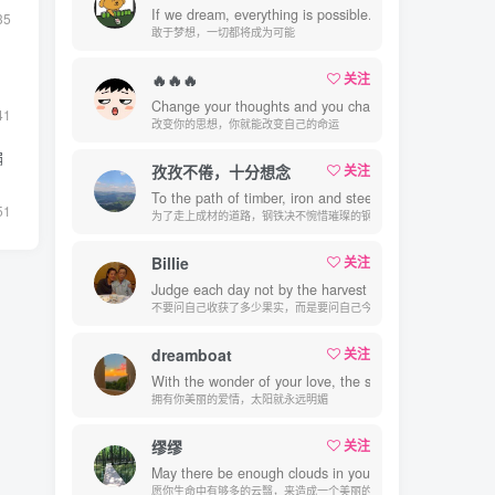
If we dream, everything is possible.
35
敢于梦想，一切都将成为可能
🔥🔥🔥
关注
Change your thoughts and you change your world.
41
改变你的思想，你就能改变自己的命运
编
孜孜不倦，十分想念
关注
To the path of timber, iron and steel will never regret
51
为了走上成材的道路，钢铁决不惋惜璀璨的钢花被遗弃
Billie
关注
Judge each day not by the harvest you reap but by the
不要问自己收获了多少果实，而是要问自己今天播种了多少种子
dreamboat
关注
With the wonder of your love, the sun above always sh
拥有你美丽的爱情，太阳就永远明媚
缪缪
关注
May there be enough clouds in your life to make a beau
愿你生命中有够多的云翳，来造成一个美丽的黄昏