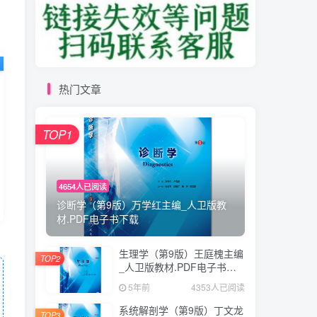
热门文章
TOP1
4654人已阅读
诊断学（第9版）万学红主编_人卫版教
材.PDF电子书下载
生理学（第9版）王庭槐主编
TOP2
_人卫版教材.PDF电子书下
载
5年前
4353人已阅读
系统解剖学（第9版）丁文龙
TOP3