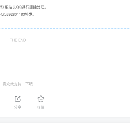
请联系站长QQ进行删除处理。
392801183补发。
！
THE END
喜欢就支持一下吧
分享
收藏