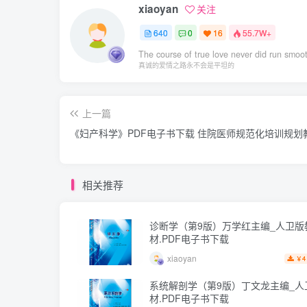
xiaoyan
关注
640
0
16
55.7W+
The course of true love never did run smoo
真诚的爱情之路永不会是平坦的
上一篇
《妇产科学》PDF电子书下载 住院医师规范化培训规划
相关推荐
诊断学（第9版）万学红主编_人卫版
材.PDF电子书下载
xiaoyan
4
￥
系统解剖学（第9版）丁文龙主编_人
材.PDF电子书下载