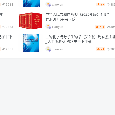
3914
38
xiaoyan
4
￥
教
中华人民共和国药典（2020年版）4部全
套.PDF电子书下载
3473
30
xiaoyan
15
￥
电子书下
生物化学与分子生物学（第9版）周春燕主
_人卫版教材.PDF电子书下载
2851
28
xiaoyan
4
￥