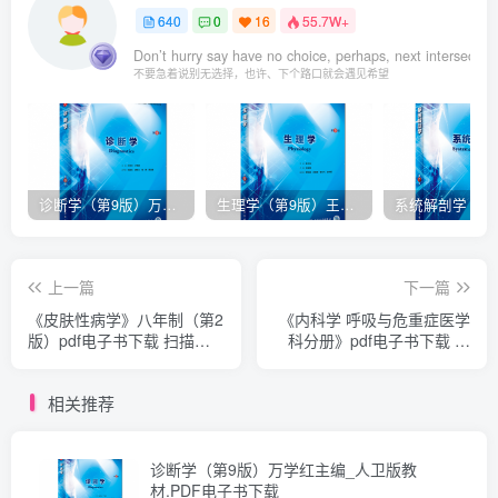
640
0
16
55.7W+
Don’t hurry say have no choice, perhaps, next intersection
不要急着说别无选择，也许、下个路口就会遇见希望
诊断学（第9版）万学红主编_人卫版教材.PDF电子书下载
生理学（第9版）王庭槐主编_人卫版教材.PDF电子书下载
上一篇
下一篇
《皮肤性病学》八年制（第2
《内科学 呼吸与危重症医学
版）pdf电子书下载 扫描版
科分册》pdf电子书下载 住
医学电子书下载
院医师规范化培训规划教材
相关推荐
诊断学（第9版）万学红主编_人卫版教
材.PDF电子书下载