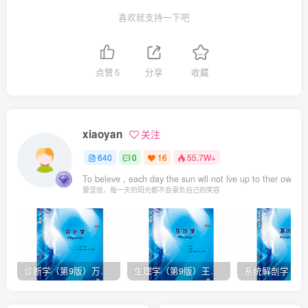
喜欢就支持一下吧
点赞
5
分享
收藏
xiaoyan
关注
640
0
16
55.7W+
To beleve , each day the sun wll not lve up to ther own s
要坚信，每一天的阳光都不会辜负自己的笑容
诊断学（第9版）万学红主编_人卫版教材.PDF电子书下载
生理学（第9版）王庭槐主编_人卫版教材.PDF电子书下载