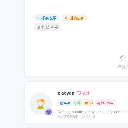
临床医学
基础医学
# 小儿外科学
点赞
9
xiaoyan
关注
640
0
16
55.7W+
Nothing is more terrible than ignorance in a
最可怕的事莫过于无知而行动