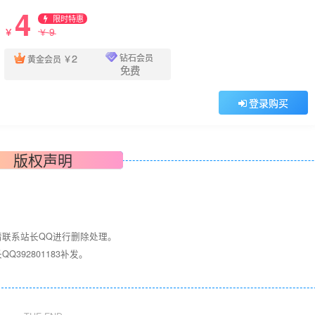
4
限时特惠
9
￥
￥
2
钻石会员
黄金会员
￥
免费
登录购买
版权声明
请联系站长QQ进行删除处理。
392801183补发。
！