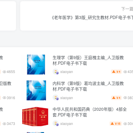
下一
《老年医学》第3版_研究生教材.PDF电子书
教
生理学（第9版）王庭槐主编_人卫版教
材.PDF电子书下载
4655
43
xiaoyan
4
￥
卫版教
内科学（第9版）葛均波主编_人卫版教
材.PDF电子书下载
3916
38
xiaoyan
4
￥
教
中华人民共和国药典（2020年版）4部全
套.PDF电子书下载
3473
30
xiaoyan
15
￥