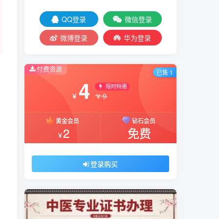
QQ登录
微信登录
微博登录
华为登录
付费资源
已售 1
4
限时特惠
9
￥
￥
黄金会员
钻石会员
2
免费
￥
登录购买