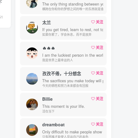
下
The only thing standing between you and your dreams i
横跨在你和你的梦想之间的唯一的东西就是奋力拼搏
51
太兰
关注
If you get tired, learn to rest, not to quit.
如果你累了，学会休息，而不是放弃
🔥🔥🔥
关注
I am the luckiest person in the world.
我是世界上最幸运的人
孜孜不倦，十分想念
关注
The sacrifices you make today will pay dividends in the
今天的牺牲和努力未来都会有回报
Billie
关注
This moment is your life.
活在当下
dreamboat
关注
Only difficult to make people show their true colors.
只有困难才能使人显出自己的本色