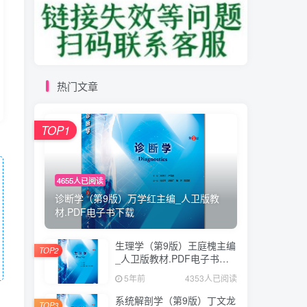
热门文章
TOP1
4655人已阅读
诊断学（第9版）万学红主编_人卫版教
材.PDF电子书下载
生理学（第9版）王庭槐主编
TOP2
_人卫版教材.PDF电子书下
载
5年前
4353人已阅读
系统解剖学（第9版）丁文龙
TOP3