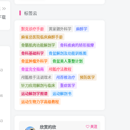
篇
标签云
下载
默克诊疗手册
黄家驷外科学
麻醉学
麻省总医院临床麻醉手册
骨骼肌肉功能解剖学
骨科疾病的矫形按摩
骨科基础科学
骨盆解剖及功能训练图
骨盆肿瘤外科学
骨盆美人重整计划
骨盆完全指南
颅骶疗法教程
53
颅骶椎手法调理术
颅荐椎治疗
预防医学
针刀应用解剖与临床
重症医学
运动解剖学图谱
运动解剖书
36
运动生物力学高级教程
43
欣赏的欣
关注