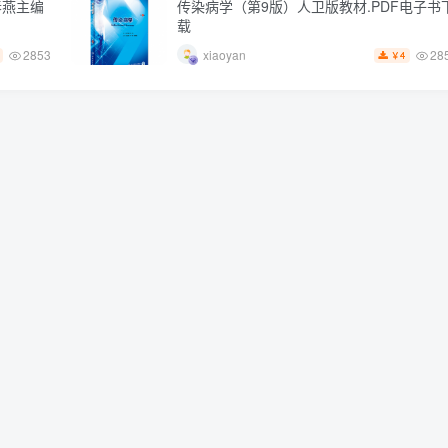
春燕主编
传染病学（第9版）人卫版教材.PDF电子书
载
2853
28
xiaoyan
4
￥