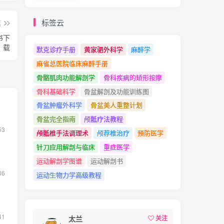
标签云
篇
书下
载
默克诊疗手册
黄家驷外科学
麻醉学
麻省总医院临床麻醉手册
骨骼肌肉功能解剖学
骨科疾病的矫形按摩
骨科基础科学
骨盆解剖及功能训练图
骨盆肿瘤外科学
骨盆美人重整计划
骨盆完全指南
颅骶疗法教程
53
颅骶椎手法调理术
颅荐椎治疗
预防医学
针刀应用解剖与临床
重症医学
运动解剖学图谱
运动解剖书
36
运动生物力学高级教程
41
太兰
关注