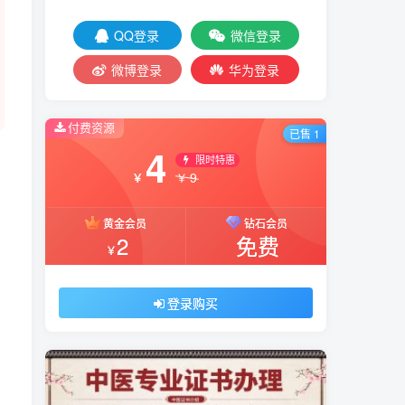
QQ登录
微信登录
微博登录
华为登录
付费资源
已售 1
4
限时特惠
9
￥
￥
黄金会员
钻石会员
2
免费
￥
登录购买