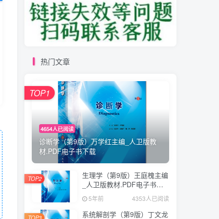
热门文章
TOP1
4654人已阅读
诊断学（第9版）万学红主编_人卫版教
材.PDF电子书下载
生理学（第9版）王庭槐主编
TOP2
_人卫版教材.PDF电子书下
载
5年前
4353人已阅读
系统解剖学（第9版）丁文龙
TOP3