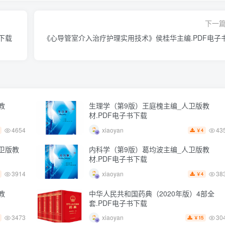
下一
下载
《心导管室介入治疗护理实用技术》侯桂华主编.PDF电子
教
生理学（第9版）王庭槐主编_人卫版教
材.PDF电子书下载
4654
43
xiaoyan
4
￥
卫版教
内科学（第9版）葛均波主编_人卫版教
材.PDF电子书下载
3914
38
xiaoyan
4
￥
教
中华人民共和国药典（2020年版）4部全
套.PDF电子书下载
3473
30
xiaoyan
15
￥