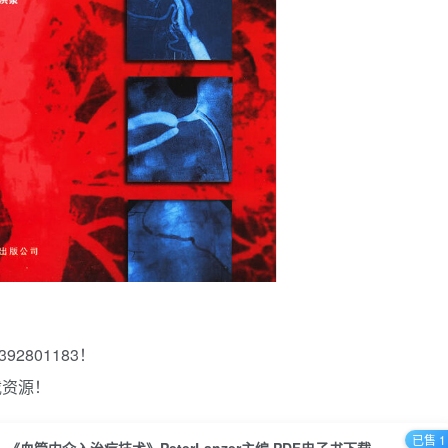
2801183！
载资源！
已售 1
《血管内介入治疗技术》PeterLanzer主编.PDF电子书下载