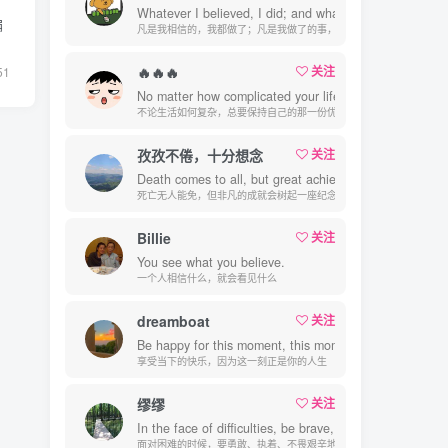
Whatever I believed, I did; and whatever I did, I did w
编
凡是我相信的，我都做了；凡是我做了的事，都是全身心地投入去做的
🔥🔥🔥
关注
51
No matter how complicated your life is, you have to ma
不论生活如何复杂，总要保持自己的那一份优雅
孜孜不倦，十分想念
关注
Death comes to all, but great achievements raise a mo
死亡无人能免，但非凡的成就会树起一座纪念碑，它将一直立到太阳冷
Billie
关注
You see what you believe.
一个人相信什么，就会看见什么
dreamboat
关注
Be happy for this moment, this moment is your life.
享受当下的快乐，因为这一刻正是你的人生
缪缪
关注
In the face of difficulties, be brave, persistent and tire
面对困难的时候，要勇敢、执着、不畏艰辛地去战胜它