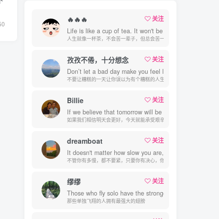
下
🔥🔥🔥
关注
50
Life is like a cup of tea. It won't be bitter for a lifetim
人生就像一杯茶，不会苦一辈子，但总会苦一阵子
孜孜不倦，十分想念
关注
Don’t let a bad day make you feel lke you have a bad l
不要让糟糕的一天让你误以为有个糟糕的人生
Billie
关注
If we believe that tomorrow will be better, we can bear
如果我们相信明天会更好，今天就能承受艰辛
dreamboat
关注
It doesn't matter how slow you are, as long as you're de
不管你有多慢，都不要紧，只要你有决心，你最终都会到达想去的地方
缪缪
关注
Those who fly solo have the strongest wings.
那些单独飞翔的人拥有最强大的翅膀