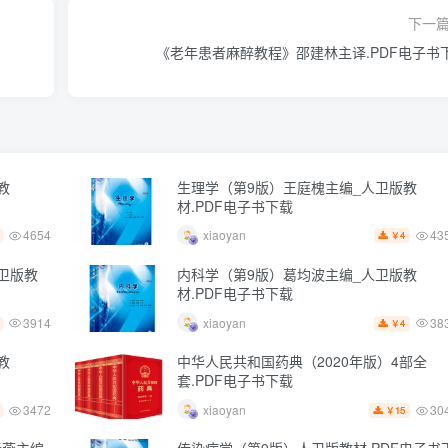
下一
《老年患者麻醉教程》邵建林主译.PDF电子书
教
生理学（第9版）王庭槐主编_人卫版教
材.PDF电子书下载
4654
43
xiaoyan
4
￥
卫版教
内科学（第9版）葛均波主编_人卫版教
材.PDF电子书下载
3914
38
xiaoyan
4
￥
教
中华人民共和国药典（2020年版）4部全
套.PDF电子书下载
3472
30
xiaoyan
15
￥