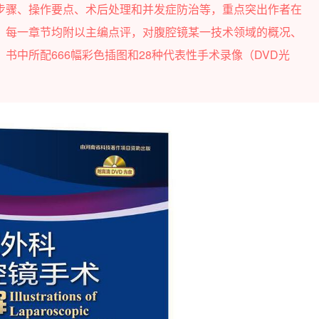
步骤、操作要点、术后处理和并发症防治等，重点突出作者在
。每一章节均附以主编点评，对腹腔镜某一技术领域的概况、
书中所配666幅彩色插图和28种代表性手术录像（DVD光