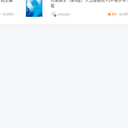
春燕主编
传染病学（第9版）人卫版教材.PDF电子书
载
2851
28
xiaoyan
4
￥