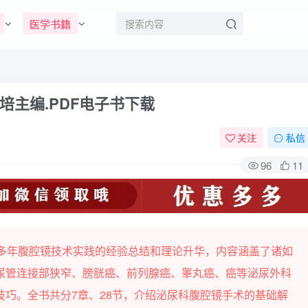
医学书籍
主编.PDF电子书下载
关注
私信
96
11
0多年腹腔镜技术实践的经验总结和理论升华，内容涵盖了诸如
尿管连接部狭窄、膀胱癌、前列腺癌、睾丸癌、癌等泌尿外科
巧。全书共分7章、28节，介绍泌尿科腹腔镜手术的基础解