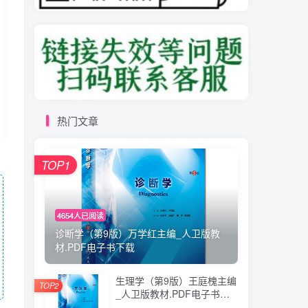
热门文章
TOP1
4654人已阅读
诊断学（第9版）万学红主编_人卫版教
材.PDF电子书下载
生理学（第9版）王庭槐主编
TOP2
_人卫版教材.PDF电子书下
载