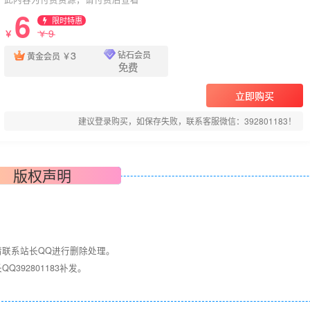
6
限时特惠
9
￥
￥
3
钻石会员
黄金会员
￥
免费
立即购买
建议登录购买，如保存失败，联系客服微信：392801183！
版权声明
请联系站长QQ进行删除处理。
392801183补发。
！