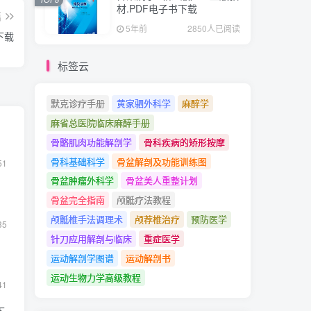
材.PDF电子书下载
篇
5年前
2850人已阅读
下载
标签云
默克诊疗手册
黄家驷外科学
麻醉学
麻省总医院临床麻醉手册
骨骼肌肉功能解剖学
骨科疾病的矫形按摩
骨科基础科学
骨盆解剖及功能训练图
51
骨盆肿瘤外科学
骨盆美人重整计划
骨盆完全指南
颅骶疗法教程
颅骶椎手法调理术
颅荐椎治疗
预防医学
35
针刀应用解剖与临床
重症医学
运动解剖学图谱
运动解剖书
运动生物力学高级教程
41