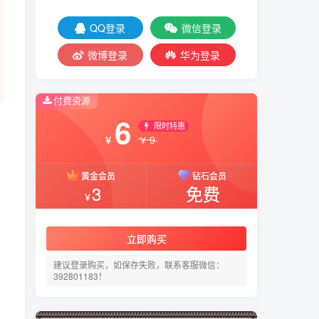
QQ登录
微信登录
微博登录
华为登录
付费资源
6
限时特惠
9
￥
￥
黄金会员
钻石会员
3
免费
￥
立即购买
建议登录购买，如保存失败，联系客服微信：
392801183！