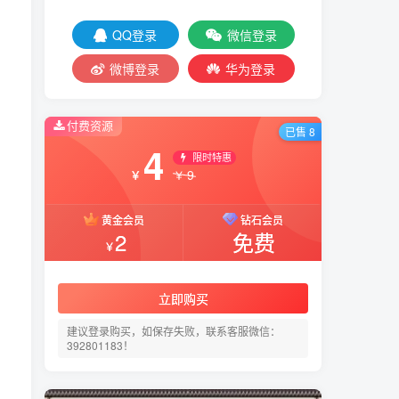
QQ登录
微信登录
微博登录
华为登录
付费资源
已售 8
4
限时特惠
9
￥
￥
黄金会员
钻石会员
2
免费
￥
立即购买
建议登录购买，如保存失败，联系客服微信：
392801183！