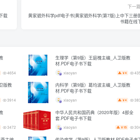
下一
下载
黄家驷外科学pdf电子书|黄家驷外科学(第7版)上中下三册
书籍在线
教
生理学（第9版）王庭槐主编_人卫版教
材.PDF电子书下载
4654
43
xiaoyan
4
￥
卫版教
内科学（第9版）葛均波主编_人卫版教
材.PDF电子书下载
3914
38
xiaoyan
4
￥
教
中华人民共和国药典（2020年版）4部全
套.PDF电子书下载
3472
30
xiaoyan
15
￥
春燕主编
传染病学（第9版）人卫版教材.PDF电子书