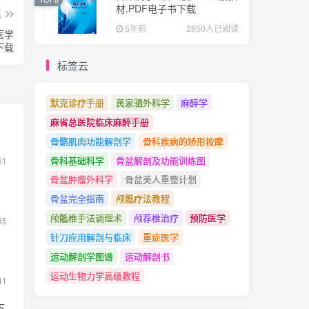
材.PDF电子书下载
篇
5年前
2850人已阅读
医学
下载
标签云
默克诊疗手册
黄家驷外科学
麻醉学
麻省总医院临床麻醉手册
骨骼肌肉功能解剖学
骨科疾病的矫形按摩
骨科基础科学
骨盆解剖及功能训练图
51
骨盆肿瘤外科学
骨盆美人重整计划
骨盆完全指南
颅骶疗法教程
颅骶椎手法调理术
颅荐椎治疗
预防医学
35
针刀应用解剖与临床
重症医学
运动解剖学图谱
运动解剖书
运动生物力学高级教程
41
下