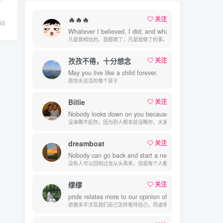
🔥🔥🔥
关注
50
Whatever I believed, I did; and whatever I did, I did w
凡是我相信的，我都做了；凡是我做了的事，都是全身心地投入去做的
孜孜不倦，十分想念
关注
May you live like a child forever.
愿你永远活的像个孩子
Billie
关注
Nobody looks down on you because everybody is too bu
没谁瞧不起你，因为别人根本就没瞧你，大家都很忙的
dreamboat
关注
Nobody can go back and start a new beginning, but an
没有人可以回到过去从头再来，但是每个人都可以从今天开始，创造一
缪缪
关注
pride relates more to our opinion of ourselves, vanity 
骄傲多半涉及我们自己怎样看待自己，而虚荣则涉及我们想别人怎样看