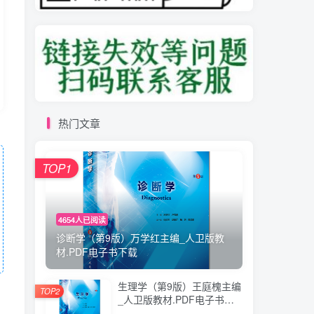
热门文章
TOP1
4654人已阅读
诊断学（第9版）万学红主编_人卫版教
材.PDF电子书下载
生理学（第9版）王庭槐主编
TOP2
_人卫版教材.PDF电子书下
载