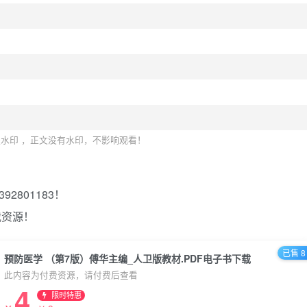
水印 ，正文没有水印，不影响观看！
2801183！
载资源！
已售 8
预防医学 （第7版）傅华主编_人卫版教材.PDF电子书下载
此内容为付费资源，请付费后查看
4
限时特惠