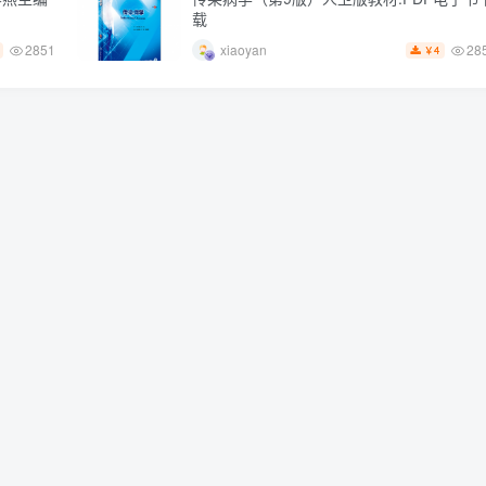
载
2851
28
xiaoyan
4
￥