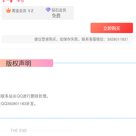
9
￥
￥
2
钻石会员
黄金会员
￥
免费
立即购买
建议登录购买，如保存失败，联系客服微信：392801183！
版权声明
请联系站长QQ进行删除处理。
392801183补发。
！
THE END