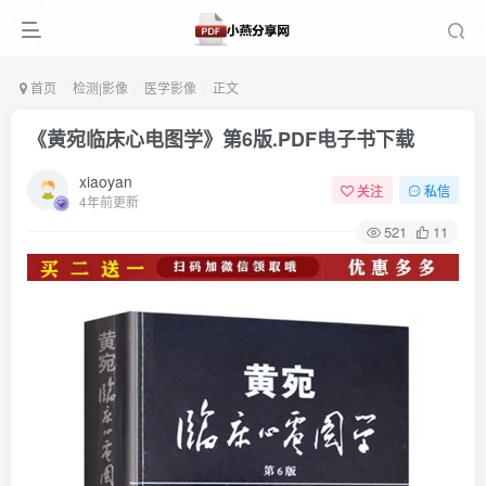
首页
检测|影像
医学影像
正文
《黄宛临床心电图学》第6版.PDF电子书下载
xiaoyan
关注
私信
4年前更新
521
11