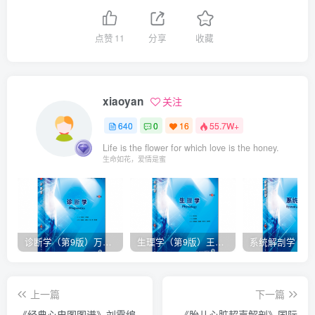
点赞
11
分享
收藏
xiaoyan
关注
640
0
16
55.7W+
Life is the flower for which love is the honey.
生命如花，爱情是蜜
诊断学（第9版）万学红主编_人卫版教材.PDF电子书下载
生理学（第9版）王庭槐主编_人卫版教材.PDF电子书下载
上一篇
下一篇
《经典心电图图谱》刘霞编
《胎儿心脏超声解剖》国际