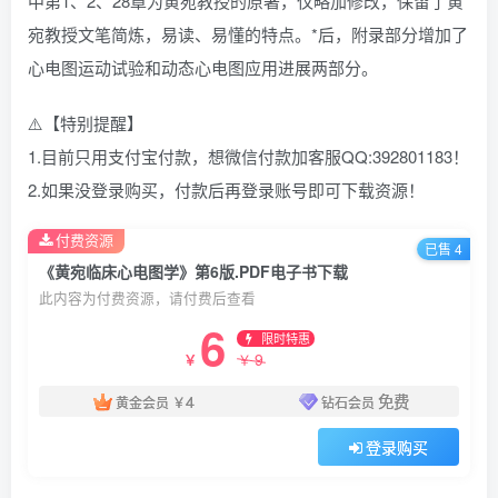
中第1、2、28章为黄宛教授的原著，仅略加修改，保留了黄
宛教授文笔简炼，易读、易懂的特点。*后，附录部分增加了
心电图运动试验和动态心电图应用进展两部分。
⚠️【特别提醒】
1.目前只用支付宝付款，想微信付款加客服QQ:392801183！
2.如果没登录购买，付款后再登录账号即可下载资源！
付费资源
已售 4
《黄宛临床心电图学》第6版.PDF电子书下载
此内容为付费资源，请付费后查看
6
限时特惠
9
￥
￥
4
免费
黄金会员
￥
钻石会员
登录购买