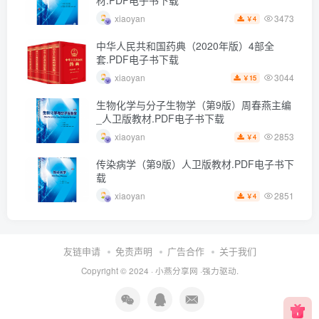
材.PDF电子书下载
3473
xiaoyan
4
￥
中华人民共和国药典（2020年版）4部全
套.PDF电子书下载
3044
xiaoyan
15
￥
生物化学与分子生物学（第9版）周春燕主编
_人卫版教材.PDF电子书下载
2853
xiaoyan
4
￥
传染病学（第9版）人卫版教材.PDF电子书下
载
2851
xiaoyan
4
￥
友链申请
免责声明
广告合作
关于我们
Copyright © 2024 ·
小燕分享网
·强力驱动.