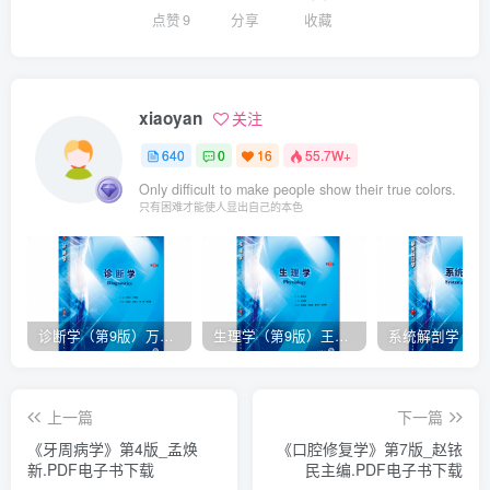
点赞
9
分享
收藏
xiaoyan
关注
640
0
16
55.7W+
Only difficult to make people show their true colors.
只有困难才能使人显出自己的本色
诊断学（第9版）万学红主编_人卫版教材.PDF电子书下载
生理学（第9版）王庭槐主编_人卫版教材.PDF电子书下载
上一篇
下一篇
《牙周病学》第4版_孟焕
《口腔修复学》第7版_赵铱
新.PDF电子书下载
民主编.PDF电子书下载