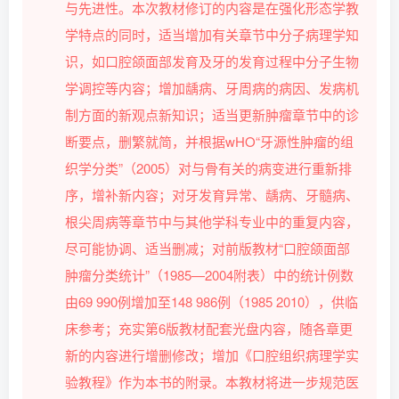
与先进性。本次教材修订的内容是在强化形态学教
学特点的同时，适当增加有关章节中分子病理学知
识，如口腔颌面部发育及牙的发育过程中分子生物
学调控等内容；增加龋病、牙周病的病因、发病机
制方面的新观点新知识；适当更新肿瘤章节中的诊
断要点，删繁就简，并根据wHO“牙源性肿瘤的组
织学分类”（2005）对与骨有关的病变进行重新排
序，增补新内容；对牙发育异常、龋病、牙髓病、
根尖周病等章节中与其他学科专业中的重复内容，
尽可能协调、适当删减；对前版教材“口腔颌面部
肿瘤分类统计”（1985—2004附表）中的统计例数
由69 990例增加至148 986例（1985 2010），供临
床参考；充实第6版教材配套光盘内容，随各章更
新的内容进行增删修改；增加《口腔组织病理学实
验教程》作为本书的附录。本教材将进一步规范医