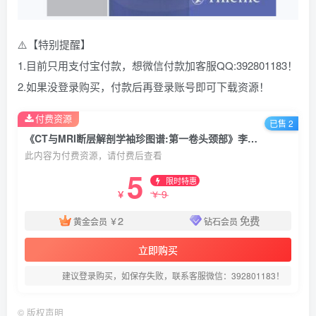
⚠️【特别提醒】
1.目前只用支付宝付款，想微信付款加客服QQ:392801183！
2.如果没登录购买，付款后再登录账号即可下载资源！
付费资源
已售 2
《CT与MRI断层解剖学袖珍图谱:第一卷头颈部》李新华 译.PDF电子书下载
此内容为付费资源，请付费后查看
5
限时特惠
9
￥
￥
2
免费
黄金会员
￥
钻石会员
立即购买
建议登录购买，如保存失败，联系客服微信：392801183！
©
版权声明