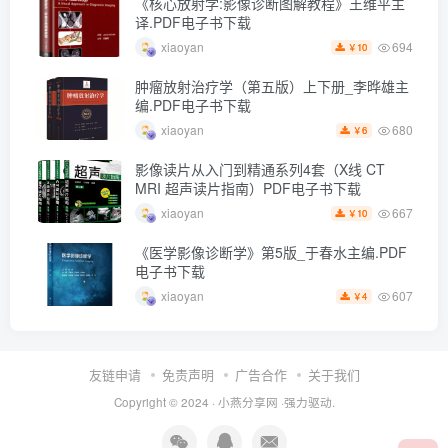
《核心放射学:影像诊断图解教程》王维平主
译.PDF电子书下载
694
xiaoyan
10
￥
肿瘤放射治疗学（第五版）上下册_李晔雄主
编.PDF电子书下载
680
xiaoyan
6
￥
影像读片从入门到精通系列4套（X线 CT
MRI 超声读片指南）PDF电子书下载
667
xiaoyan
10
￥
《医学影像诊断学》第5版_于春水主编.PDF
电子书下载
607
xiaoyan
4
￥
友链申请
免责声明
广告合作
关于我们
Copyright © 2024 ·
小燕分享网
·强力驱动.