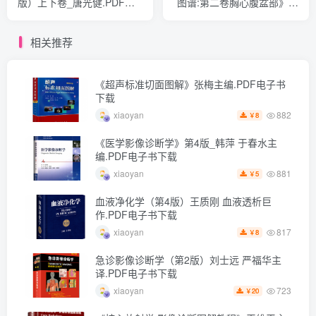
版）上下卷_唐光健.PDF电
图谱:第二卷胸心腹盆部》李
子书下载
新华 译.PDF电子书下载
相关推荐
《超声标准切面图解》张梅主编.PDF电子书
下载
882
xiaoyan
8
￥
《医学影像诊断学》第4版_韩萍 于春水主
编.PDF电子书下载
881
xiaoyan
5
￥
血液净化学（第4版）王质刚 血液透析巨
作.PDF电子书下载
817
xiaoyan
8
￥
急诊影像诊断学（第2版）刘士远 严福华主
译.PDF电子书下载
723
xiaoyan
20
￥