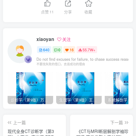
点赞
11
分享
收藏
xiaoyan
关注
640
0
16
55.7W+
Do not find excuses for failure, to chase success reasons.
不要找失败的借口，去追成功的理由
诊断学（第9版）万学红主编_人卫版教材.PDF电子书下载
生理学（第9版）王庭槐主编_人卫版教材.PDF电子书下载
上一篇
下一篇
现代全身CT诊断学（第3
《CT与MRI断层解剖学袖珍