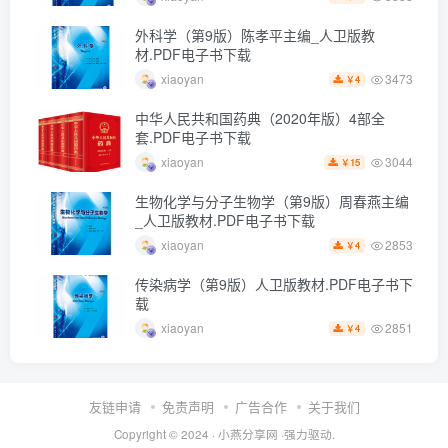
外科学（第9版）陈孝平主编_人卫版教
材.PDF电子书下载
3473
xiaoyan
4
￥
中华人民共和国药典（2020年版）4部全
套.PDF电子书下载
3044
xiaoyan
15
￥
生物化学与分子生物学（第9版）周春燕主编
_人卫版教材.PDF电子书下载
2853
xiaoyan
4
￥
传染病学（第9版）人卫版教材.PDF电子书下
载
2851
xiaoyan
4
￥
友链申请
免责声明
广告合作
关于我们
Copyright © 2024 ·
小燕分享网
·强力驱动.