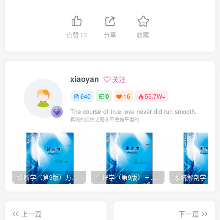
点赞
13
分享
收藏
xiaoyan
关注
640
0
16
55.7W+
The course of true love never did run smooth.
真诚的爱情之路永不会是平坦的
诊断学（第9版）万学红主编_人卫版教材.PDF电子书下载
生理学（第9版）王庭槐主编_人卫版教材.PDF电子书下载
上一篇
下一篇