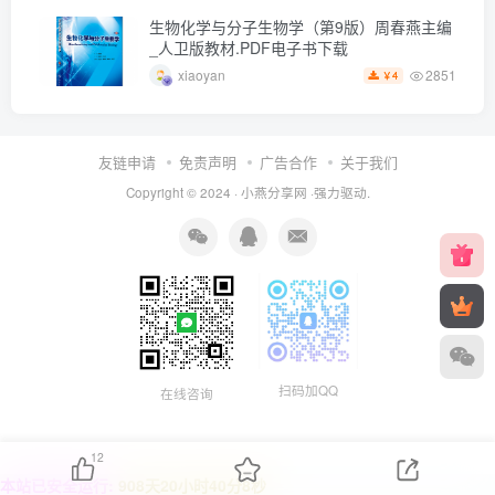
生物化学与分子生物学（第9版）周春燕主编
_人卫版教材.PDF电子书下载
2851
xiaoyan
4
￥
友链申请
免责声明
广告合作
关于我们
Copyright © 2024 ·
小燕分享网
·强力驱动.
扫码加QQ
在线咨询
12
本站已安全运行:
908天20小时40分9秒