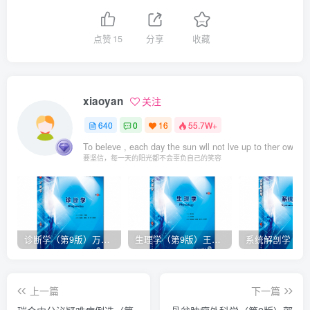
点赞
15
分享
收藏
xiaoyan
关注
640
0
16
55.7W+
To beleve , each day the sun wll not lve up to ther own s
要坚信，每一天的阳光都不会辜负自己的笑容
诊断学（第9版）万学红主编_人卫版教材.PDF电子书下载
生理学（第9版）王庭槐主编_人卫版教材.PDF电子书下载
上一篇
下一篇