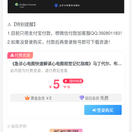
⚠️【特别提醒】
1.目前只用支付宝付款，想微信付款加客服QQ:392801183！
2.如果没登录购买，付款后再登录账号即可下载资源！
付费资源
《急诊心电图快速解读心电图视觉记忆指南》马丁代尔、布朗(著)吴立群(译).PDF电子书下载
此内容为付费资源，请付费后查看
5
限时特惠
9
￥
￥
2
免费
黄金会员
￥
钻石会员
登录购买
©
版权声明