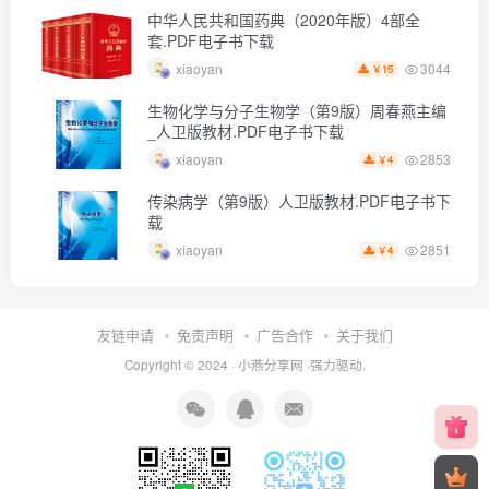
中华人民共和国药典（2020年版）4部全
套.PDF电子书下载
3044
xiaoyan
15
￥
生物化学与分子生物学（第9版）周春燕主编
_人卫版教材.PDF电子书下载
2853
xiaoyan
4
￥
传染病学（第9版）人卫版教材.PDF电子书下
载
2851
xiaoyan
4
￥
友链申请
免责声明
广告合作
关于我们
Copyright © 2024 ·
小燕分享网
·强力驱动.