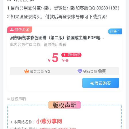
1.目前只用支付宝付款，想微信付款加客服QQ:392801183！
2.如果没登录购买，付款后再登录账号即可下载资源！
付费资源
已售 1
局部解剖学彩色图谱（第二版）徐国成主编.PDF电子书下载 高清彩图
此内容为付费资源，请付费后查看
5
限时特惠
9
￥
￥
3
免费
黄金会员
￥
钻石会员
登录购买
©
版权声明
版权声明
小燕分享网
1.本网站名称：
2.本站永久网址：
https://dzs.jcbk26.com