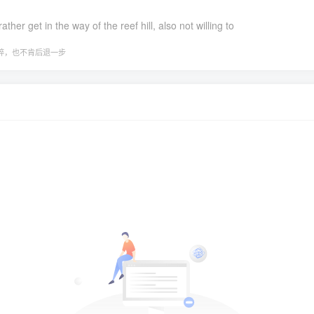
er get in the way of the reef hill, also not willing to
碎，也不肯后退一步