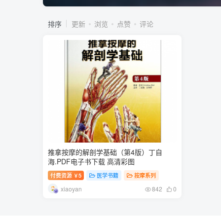
排序
更新
浏览
点赞
评论
推拿按摩的解剖学基础（第4版）丁自
海.PDF电子书下载 高清彩图
付费资源
5
医学书籍
按摩系列
￥
xiaoyan
842
0