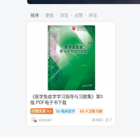
排序
更新
浏览
点赞
评论
《医学免疫学学习指导与习题集》第3
版.PDF电子书下载
付费资源
2
临床医学
人卫练习册
￥
xiaoyan
683
7